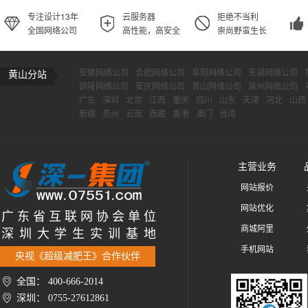
专注设计13年
云服务器
拒绝不当利
全国网络公司
高性能，高安全
崇尚野蛮生长
安徽网络公司
合肥网络公司
阜阳网络公司
芜湖网络公司
黄山分站
铜陵网络公司
安庆网络公司
黄山网络公司
滁州网络公司
广东
深圳
北京
江西
重庆
四川
山东
天津
河北
山西
新疆
贵州
云南
西藏
香港
澳门
台湾
主营业务
网站报价
网站优化
广 东 省 互 联 网 协 会 单 位
商城阿里
深 圳 大 学 生 实 训 基 地
手机网站
央视《超级减肥王》合作伙伴
全国： 400-666-2014
深圳： 0755-27612861