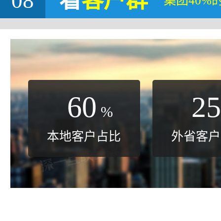
08
看
客户群
集团40%
60
25
%
本地客户占比
外省客户