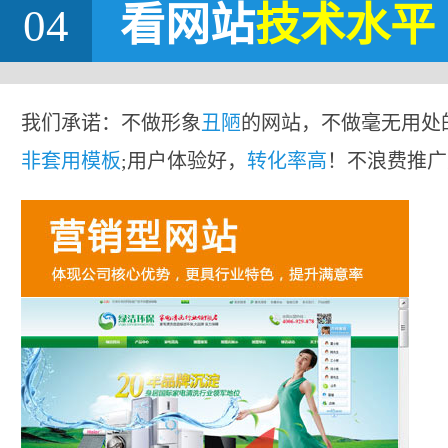
04
看网站
技术水平
我们承诺：不做形象
丑陋
的网站，不做毫无用处
非套用模板
;用户体验好，
转化率高
！不浪费推广