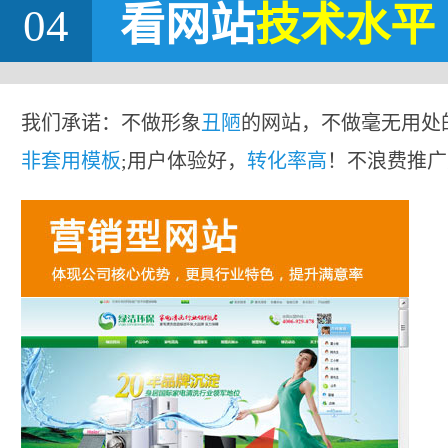
04
看网站
技术水平
我们承诺：不做形象
丑陋
的网站，不做毫无用处
非套用模板
;用户体验好，
转化率高
！不浪费推广