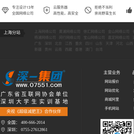
专注设计13年
云服务器
拒绝不当利
全国网络公司
高性能，高安全
崇尚野蛮生长
上海网络公司
黄浦网络公司
徐汇网络公司
金山网络公司
上海分站
杨浦网络公司
闵行网络公司
宝山网络公司
嘉定网络公司
广东
深圳
北京
江西
重庆
四川
山东
天津
河北
山西
新疆
贵州
云南
西藏
香港
澳门
台湾
主营业务
网站报价
网站优化
广 东 省 互 联 网 协 会 单 位
商城阿里
深 圳 大 学 生 实 训 基 地
手机网站
央视《超级减肥王》合作伙伴
全国： 400-666-2014
深圳： 0755-27612861