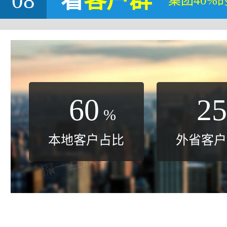
08
看
客户群
集团40%
60
25
%
本地客户占比
外省客户