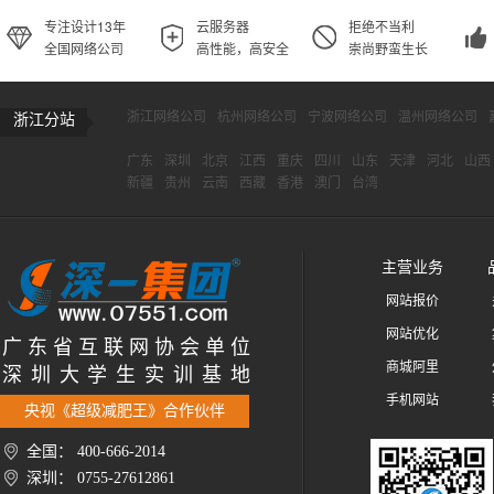
专注设计13年
云服务器
拒绝不当利
全国网络公司
高性能，高安全
崇尚野蛮生长
浙江网络公司
杭州网络公司
宁波网络公司
温州网络公司
浙江分站
广东
深圳
北京
江西
重庆
四川
山东
天津
河北
山西
新疆
贵州
云南
西藏
香港
澳门
台湾
主营业务
网站报价
网站优化
广 东 省 互 联 网 协 会 单 位
商城阿里
深 圳 大 学 生 实 训 基 地
手机网站
央视《超级减肥王》合作伙伴
全国： 400-666-2014
深圳： 0755-27612861