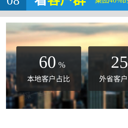
08
看
客户群
集团40%
60
25
%
本地客户占比
外省客户