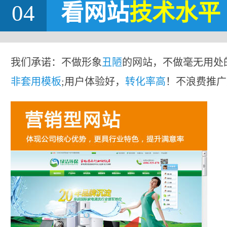
04
看网站
技术水平
我们承诺：不做形象
丑陋
的网站，不做毫无用处
非套用模板
;用户体验好，
转化率高
！不浪费推广