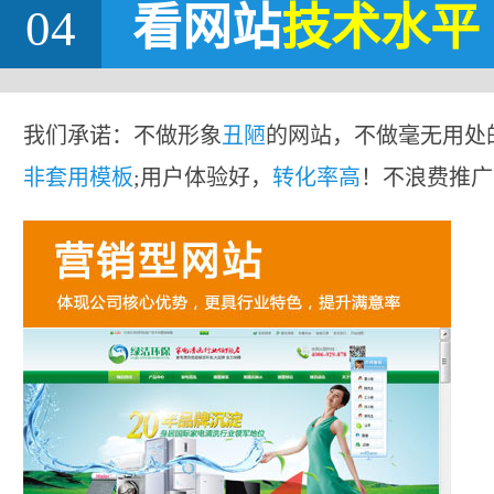
04
看网站
技术水平
我们承诺：不做形象
丑陋
的网站，不做毫无用处
非套用模板
;用户体验好，
转化率高
！不浪费推广