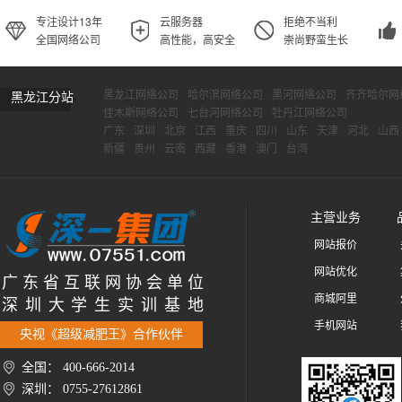
专注设计13年
云服务器
拒绝不当利
全国网络公司
高性能，高安全
崇尚野蛮生长
黑龙江网络公司
哈尔滨网络公司
黑河网络公司
齐齐哈尔网
黑龙江分站
佳木斯网络公司
七台河网络公司
牡丹江网络公司
广东
深圳
北京
江西
重庆
四川
山东
天津
河北
山西
新疆
贵州
云南
西藏
香港
澳门
台湾
主营业务
网站报价
网站优化
广 东 省 互 联 网 协 会 单 位
商城阿里
深 圳 大 学 生 实 训 基 地
手机网站
央视《超级减肥王》合作伙伴
全国： 400-666-2014
深圳： 0755-27612861