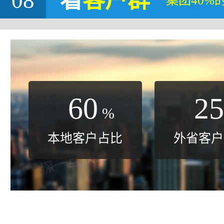
08
看
客户群
集团40%
60
25
%
本地客户占比
外省客户