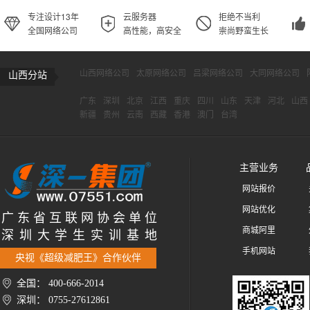
专注设计13年
云服务器
拒绝不当利
全国网络公司
高性能，高安全
崇尚野蛮生长
山西网络公司
太原网络公司
吕梁网络公司
大同网络公司
山西分站
广东
深圳
北京
江西
重庆
四川
山东
天津
河北
山西
新疆
贵州
云南
西藏
香港
澳门
台湾
主营业务
网站报价
网站优化
广 东 省 互 联 网 协 会 单 位
商城阿里
深 圳 大 学 生 实 训 基 地
手机网站
央视《超级减肥王》合作伙伴
全国： 400-666-2014
深圳： 0755-27612861