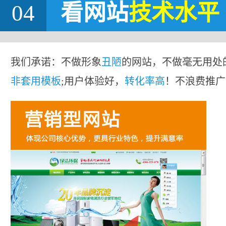
04
看网站
技术水平
我们承诺：不做形象
丑陋
的网站，不做毫无用处
非套用模板
;用户体验好，
转化率高
！不浪费推广