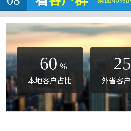
08
看
客户群
集团40%
60
25
%
本地客户占比
外省客户