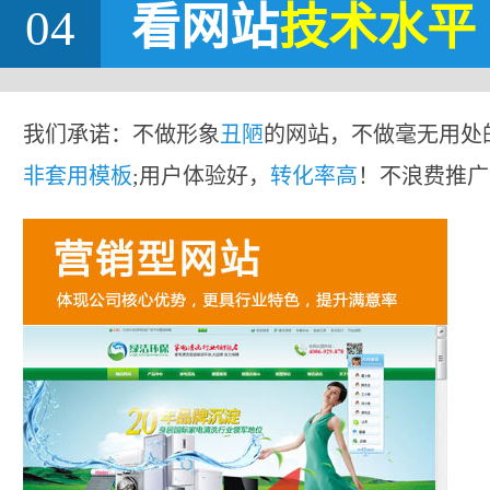
04
看网站
技术水平
我们承诺：不做形象
丑陋
的网站，不做毫无用处
非套用模板
;用户体验好，
转化率高
！不浪费推广