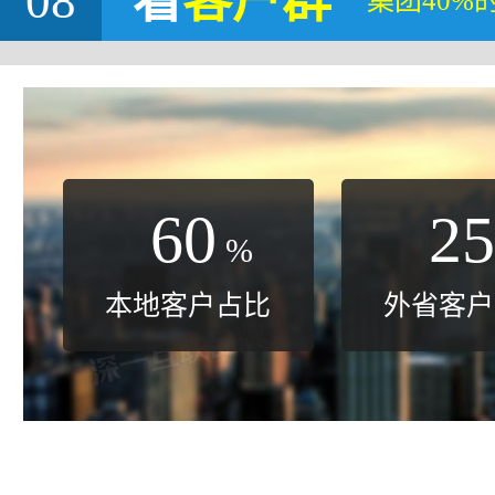
08
看
客户群
集团40%
60
25
%
本地客户占比
外省客户