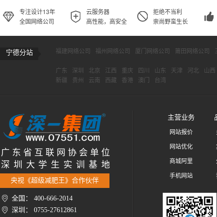
专注设计13年
云服务器
拒绝不当利
全国网络公司
高性能，高安全
崇尚野蛮生长
福建网络公司
福州网络公司
厦门网络公司
莆田网络公司
宁德分站
广东
深圳
北京
江西
重庆
四川
山东
天津
河北
山西
新疆
贵州
云南
西藏
香港
澳门
台湾
主营业务
网站报价
网站优化
广 东 省 互 联 网 协 会 单 位
商城阿里
深 圳 大 学 生 实 训 基 地
手机网站
央视《超级减肥王》合作伙伴
全国： 400-666-2014
深圳： 0755-27612861