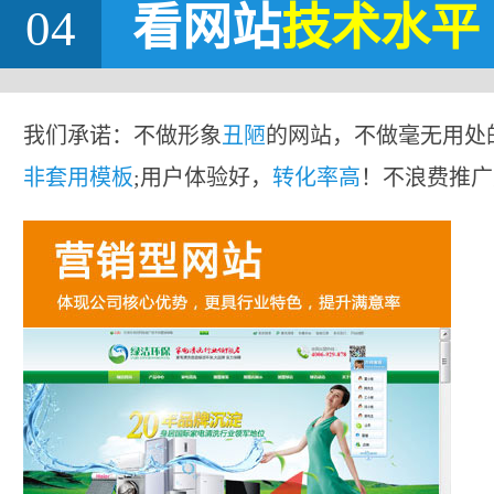
04
看网站
技术水平
我们承诺：不做形象
丑陋
的网站，不做毫无用处
非套用模板
;用户体验好，
转化率高
！不浪费推广