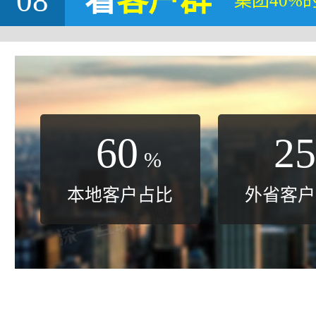
08
看
客户群
集团40%
60
25
%
本地客户占比
外省客户