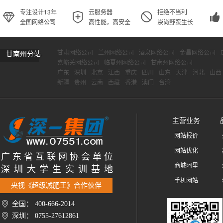
专注设计13年
云服务器
拒绝不当利
全国网络公司
高性能，高安全
崇尚野蛮生长
甘肃网络公司
兰州网络公司
酒泉网络公司
金昌网络公司
甘南州分站
嘉峪关网络公司
临夏州网络公司
甘南州网络公司
广东
深圳
北京
江西
重庆
四川
山东
天津
河北
山西
新疆
贵州
云南
西藏
香港
澳门
台湾
主营业务
网站报价
网站优化
广 东 省 互 联 网 协 会 单 位
商城阿里
深 圳 大 学 生 实 训 基 地
手机网站
央视《超级减肥王》合作伙伴
全国： 400-666-2014
深圳： 0755-27612861