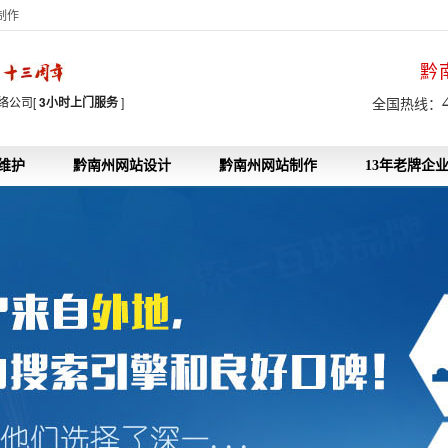
制作
黔
7
络公司[
3小时上门服务
]
全国热线：
维护
黔南州网站设计
黔南州网站制作
13年老牌企