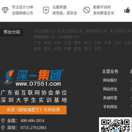
专注设计13年
云服务器
拒绝不当利
全国网络公司
高性能，高安全
崇尚野蛮生长
河北网络公司
石家庄网络公司
廊坊网络公司
衡水网络公司
邢台分站
承德网络公司
沧州网络公司
广东
深圳
北京
江西
重庆
四川
山东
天津
河北
山西
新疆
贵州
云南
西藏
香港
澳门
台湾
主营业务
网站报价
网站优化
广 东 省 互 联 网 协 会 单 位
商城阿里
深 圳 大 学 生 实 训 基 地
手机网站
央视《超级减肥王》合作伙伴
全国： 400-666-2014
深圳： 0755-27612861