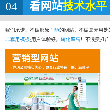
04
看网站
技术水平
我们承诺：不做形象
丑陋
的网站，不做毫无用处
非套用模板
;用户体验好，
转化率高
！不浪费推广