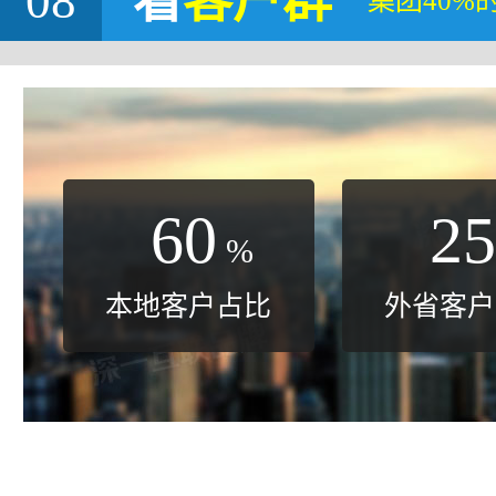
08
看
客户群
集团40%
60
25
%
本地客户占比
外省客户