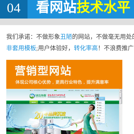
04
看网站
技术水平
我们承诺：不做形象
丑陋
的网站，不做毫无用处
非套用模板
;用户体验好，
转化率高
！不浪费推广