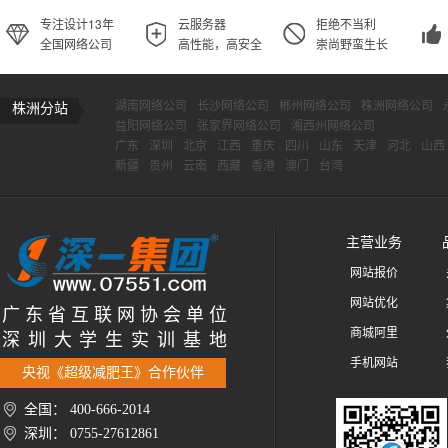
专注设计13年
云服务器
拒绝不当利
全国网络公司
高性能，高安全
崇尚野蛮生长
湖南网络公司
长沙网络公司
郴州网络公司
株洲网络公司
株洲分站
益阳网络公司
张家界网络公司
湘西州网络公司
广东
深圳
北京
江西
重庆
四川
山东
天津
河北
山西
新疆
贵州
云南
西藏
香港
澳门
台湾
主营业务
网站报价
网站优化
广 东 省 互 联 网 协 会 单 位
商城阿里
深 圳 大 学 生 实 训 基 地
手机网站
央视《超级减肥王》合作伙伴
全国： 400-666-2014
深圳： 0755-27612861