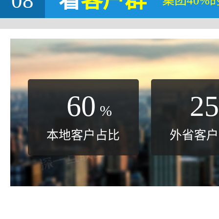
08
看
客户群
集团40%
60
25
%
本地客户占比
外省客户