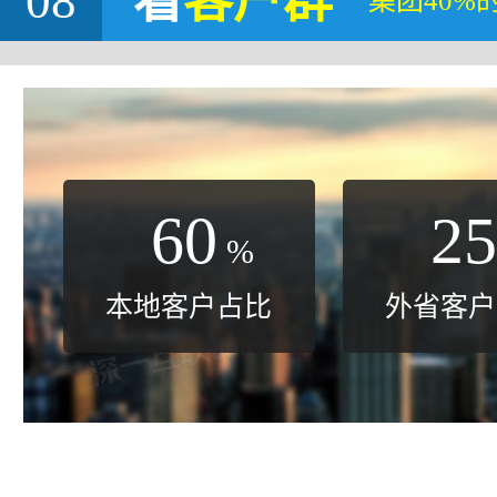
08
看
客户群
集团40%
60
25
%
本地客户占比
外省客户