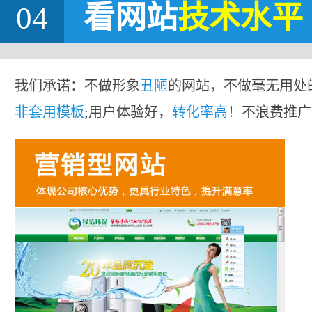
04
看网站
技术水平
我们承诺：不做形象
丑陋
的网站，不做毫无用处
非套用模板
;用户体验好，
转化率高
！不浪费推广