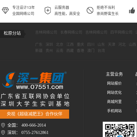
专注设计13年
云服务器
拒绝不当利
全国网络公司
高性能，高安全
崇尚野蛮生长
吉林网络公司
长春网络公司
吉林网络公司
四平网络公司
松原分站
广东
深圳
北京
江西
重庆
四川
山东
天津
河北
山西
新疆
贵州
云南
西藏
香港
澳门
台湾
主营业务
网站报价
网站优化
广 东 省 互 联 网 协 会 单 位
商城阿里
深 圳 大 学 生 实 训 基 地
手机网站
央视《超级减肥王》合作伙伴
全国： 400-666-2014
深圳： 0755-27612861