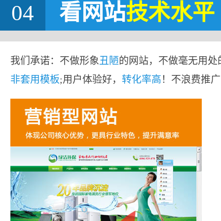
04
看网站
技术水平
我们承诺：不做形象
丑陋
的网站，不做毫无用处
非套用模板
;用户体验好，
转化率高
！不浪费推广