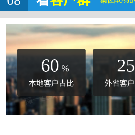
08
看
客户群
集团40%
60
25
%
本地客户占比
外省客户