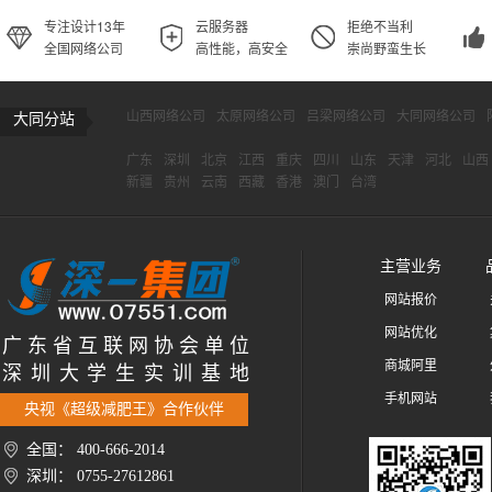
专注设计13年
云服务器
拒绝不当利
全国网络公司
高性能，高安全
崇尚野蛮生长
山西网络公司
太原网络公司
吕梁网络公司
大同网络公司
大同分站
广东
深圳
北京
江西
重庆
四川
山东
天津
河北
山西
新疆
贵州
云南
西藏
香港
澳门
台湾
主营业务
网站报价
网站优化
广 东 省 互 联 网 协 会 单 位
商城阿里
深 圳 大 学 生 实 训 基 地
手机网站
央视《超级减肥王》合作伙伴
全国： 400-666-2014
深圳： 0755-27612861