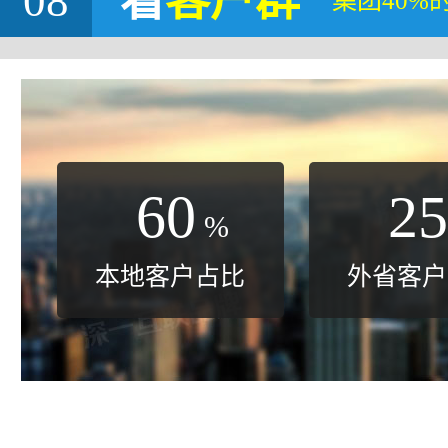
08
看
客户群
集团40%
60
25
%
本地客户占比
外省客户