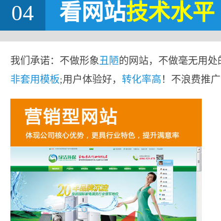
04
看网站
技术水平
我们承诺：不做形象
丑陋
的网站，不做毫无用处
非套用模板
;用户体验好，
转化率高
！不浪费推广