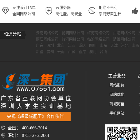
专注设计13年
云服务器
拒绝不当利
全国网络公司
高性能，高安全
崇尚野蛮生长
云南网络公司
昆明网络公司
红河网络公司
曲靖网络公司
昭通分站
丽江网络公司
普洱网络公司
临沧网络公司
楚雄网络公司
广东
深圳
北京
江西
重庆
四川
山东
天津
河北
山西
新疆
贵州
云南
西藏
香港
澳门
台湾
主营业务
网站报价
网站优化
广 东 省 互 联 网 协 会 单 位
商城阿里
深 圳 大 学 生 实 训 基 地
手机网站
央视《超级减肥王》合作伙伴
全国： 400-666-2014
深圳： 0755-27612861