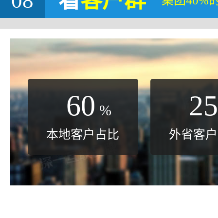
08
看
客户群
集团40%
60
25
%
本地客户占比
外省客户