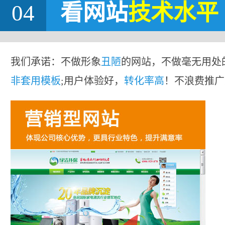
04
看网站
技术水平
我们承诺：不做形象
丑陋
的网站，不做毫无用处
非套用模板
;用户体验好，
转化率高
！不浪费推广