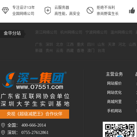
专注设计13年
云服务器
拒绝不当利
全国网络公司
高性能，高安全
崇尚野蛮生长
浙江网络公司
杭州网络公司
宁波网络公司
温州网络公司
金华分站
广东
深圳
北京
江西
重庆
四川
山东
天津
河北
山西
新疆
贵州
云南
西藏
香港
澳门
台湾
主营业务
网站报价
网站优化
广 东 省 互 联 网 协 会 单 位
商城阿里
深 圳 大 学 生 实 训 基 地
手机网站
央视《超级减肥王》合作伙伴
全国： 400-666-2014
深圳： 0755-27612861