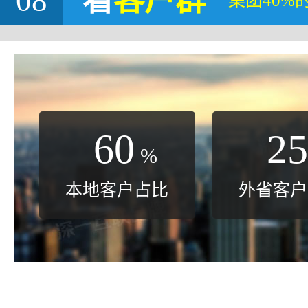
08
看
客户群
集团40%
60
25
%
本地客户占比
外省客户