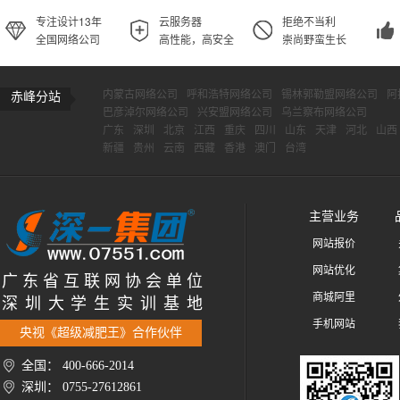
专注设计13年
云服务器
拒绝不当利
全国网络公司
高性能，高安全
崇尚野蛮生长
内蒙古网络公司
呼和浩特网络公司
锡林郭勒盟网络公司
阿
赤峰分站
巴彦淖尔网络公司
兴安盟网络公司
乌兰察布网络公司
广东
深圳
北京
江西
重庆
四川
山东
天津
河北
山西
新疆
贵州
云南
西藏
香港
澳门
台湾
主营业务
网站报价
网站优化
广 东 省 互 联 网 协 会 单 位
商城阿里
深 圳 大 学 生 实 训 基 地
手机网站
央视《超级减肥王》合作伙伴
全国： 400-666-2014
深圳： 0755-27612861