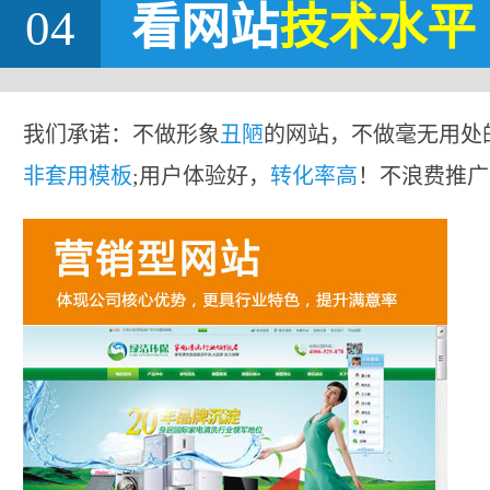
04
看网站
技术水平
我们承诺：不做形象
丑陋
的网站，不做毫无用处
非套用模板
;用户体验好，
转化率高
！不浪费推广