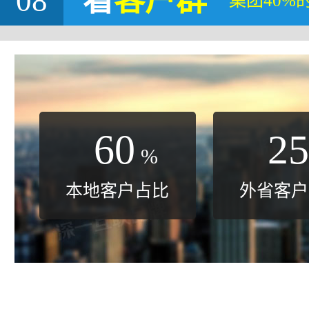
08
看
客户群
集团40%
60
25
%
本地客户占比
外省客户