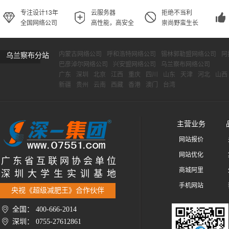
专注设计13年
云服务器
拒绝不当利
全国网络公司
高性能，高安全
崇尚野蛮生长
内蒙古网络公司
呼和浩特网络公司
锡林郭勒盟网络公司
阿
乌兰察布分站
巴彦淖尔网络公司
兴安盟网络公司
乌兰察布网络公司
广东
深圳
北京
江西
重庆
四川
山东
天津
河北
山西
新疆
贵州
云南
西藏
香港
澳门
台湾
主营业务
网站报价
网站优化
广 东 省 互 联 网 协 会 单 位
商城阿里
深 圳 大 学 生 实 训 基 地
手机网站
央视《超级减肥王》合作伙伴
全国： 400-666-2014
深圳： 0755-27612861