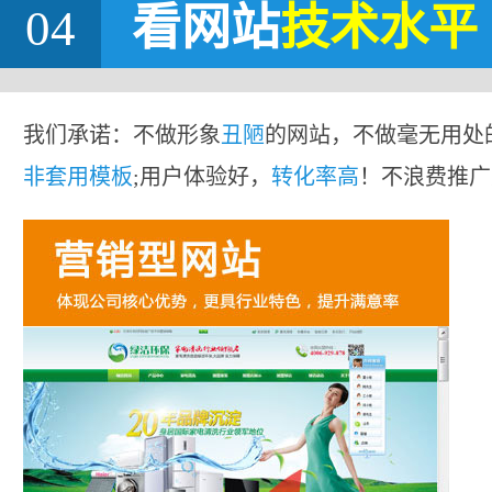
04
看网站
技术水平
我们承诺：不做形象
丑陋
的网站，不做毫无用处
非套用模板
;用户体验好，
转化率高
！不浪费推广