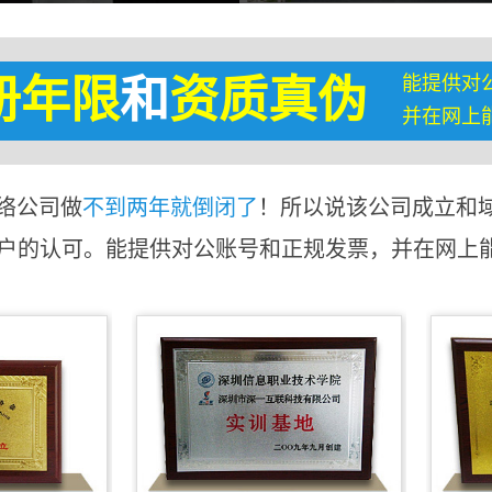
能提供对
册年限
和
资质真伪
并在网上
络公司做
不到两年就倒闭了
！所以说该公司成立和
客户的认可。能提供对公账号和正规发票，并在网上