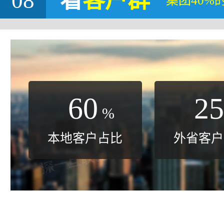
08
看
客户群
集团40%
60
25
%
本地客户占比
外省客户