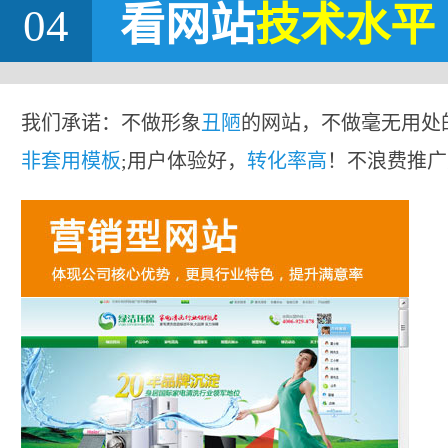
04
看网站
技术水平
我们承诺：不做形象
丑陋
的网站，不做毫无用处
非套用模板
;用户体验好，
转化率高
！不浪费推广