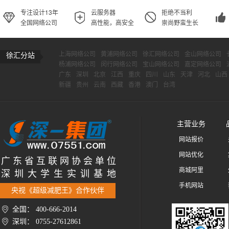
专注设计13年
云服务器
拒绝不当利
全国网络公司
高性能，高安全
崇尚野蛮生长
上海网络公司
黄浦网络公司
徐汇网络公司
金山网络公司
徐汇分站
杨浦网络公司
闵行网络公司
宝山网络公司
嘉定网络公司
广东
深圳
北京
江西
重庆
四川
山东
天津
河北
山西
新疆
贵州
云南
西藏
香港
澳门
台湾
主营业务
网站报价
网站优化
广 东 省 互 联 网 协 会 单 位
商城阿里
深 圳 大 学 生 实 训 基 地
手机网站
央视《超级减肥王》合作伙伴
全国： 400-666-2014
深圳： 0755-27612861