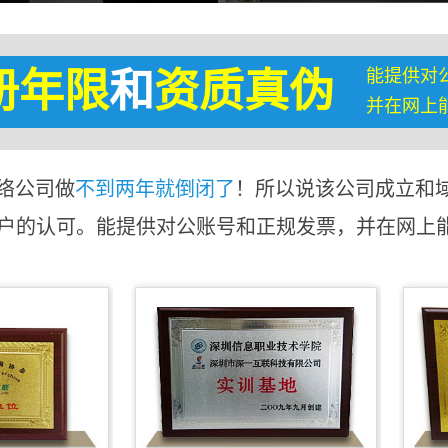
能提供对
册年限
和
资质真伪
并在网上
络公司做
不到两年就倒闭了
！所以说该公司成立和
客户的认可。能提供对公账号和正规发票，并在网上