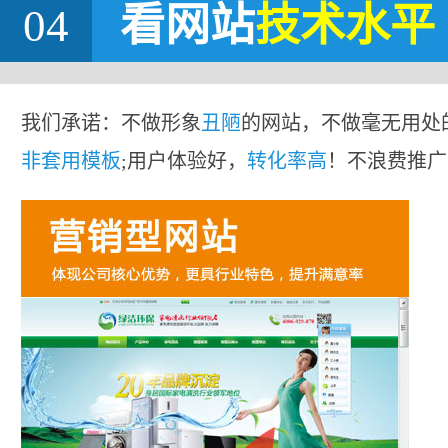
04
看网站
技术水平
我们承诺：不做形象
丑陋
的网站，不做毫无用处
非套用模板
;用户体验好，
转化率高
！不浪费推广