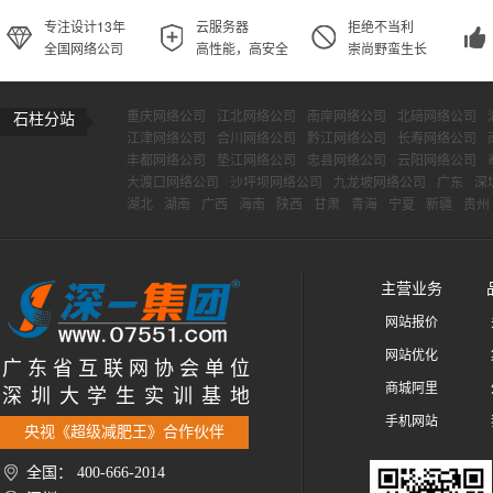
专注设计13年
云服务器
拒绝不当利
全国网络公司
高性能，高安全
崇尚野蛮生长
重庆网络公司
江北网络公司
南岸网络公司
北碚网络公司
石柱分站
江津网络公司
合川网络公司
黔江网络公司
长寿网络公司
丰都网络公司
垫江网络公司
忠县网络公司
云阳网络公司
大渡口网络公司
沙坪坝网络公司
九龙坡网络公司
广东
深
湖北
湖南
广西
海南
陕西
甘肃
青海
宁夏
新疆
贵州
主营业务
网站报价
网站优化
广 东 省 互 联 网 协 会 单 位
商城阿里
深 圳 大 学 生 实 训 基 地
手机网站
央视《超级减肥王》合作伙伴
全国： 400-666-2014