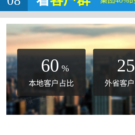
08
看
客户群
集团40%
60
25
%
本地客户占比
外省客户