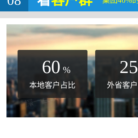
08
看
客户群
集团40%
60
25
%
本地客户占比
外省客户