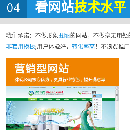
04
看网站
技术水平
我们承诺：不做形象
丑陋
的网站，不做毫无用处
非套用模板
;用户体验好，
转化率高
！不浪费推广