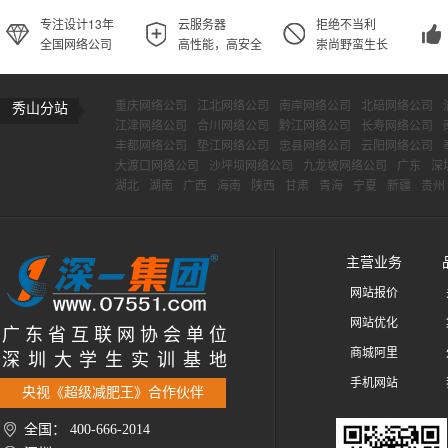
专注设计13年
云服务器
拒绝不当利
全国网络公司
高性能，高安全
崇尚野蛮生长
重庆网络公司
江北网络公司
南岸网络公司
北碚网络公司
秀山分站
江津网络公司
合川网络公司
黔江网络公司
长寿网络公司
丰都网络公司
垫江网络公司
忠县网络公司
云阳网络公司
大渡口网络公司
沙坪坝网络公司
九龙坡网络公司
广东
深
湖北
湖南
广西
海南
陕西
甘肃
青海
宁夏
新疆
贵州
主营业务
网站报价
网站优化
广 东 省 互 联 网 协 会 单 位
商城阿里
深 圳 大 学 生 实 训 基 地
手机网站
央视《超级减肥王》合作伙伴
全国： 400-666-2014