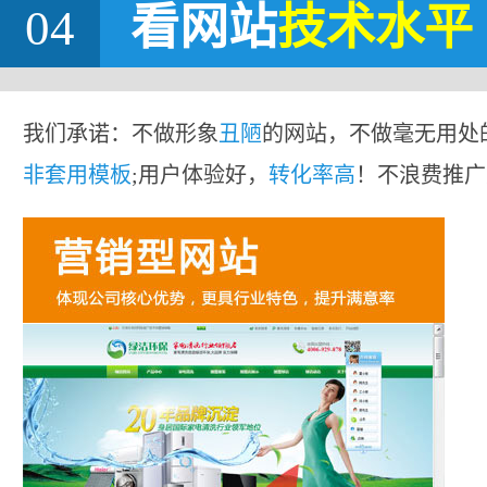
04
看网站
技术水平
我们承诺：不做形象
丑陋
的网站，不做毫无用处
非套用模板
;用户体验好，
转化率高
！不浪费推广