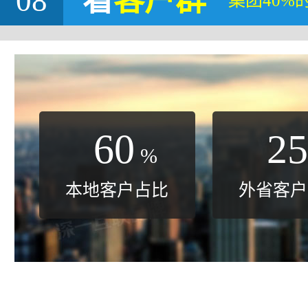
08
看
客户群
集团40%
60
25
%
本地客户占比
外省客户