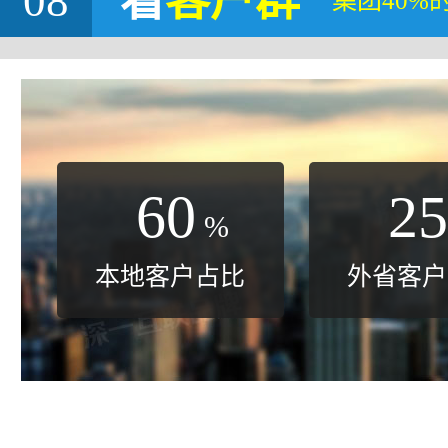
08
看
客户群
集团40%
60
25
%
本地客户占比
外省客户