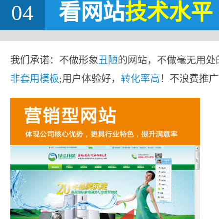
04
看网站
技术水平
我们承诺：不做形象
丑陋
的网站，不做毫无用处
非套用模板
;用户体验好，
转化率高
！不浪费推广