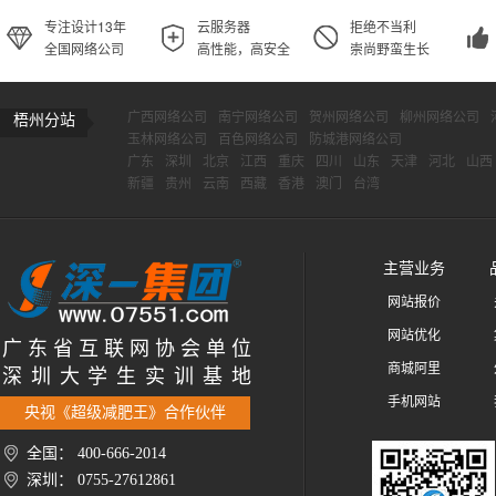
专注设计13年
云服务器
拒绝不当利
全国网络公司
高性能，高安全
崇尚野蛮生长
广西网络公司
南宁网络公司
贺州网络公司
柳州网络公司
梧州分站
玉林网络公司
百色网络公司
防城港网络公司
广东
深圳
北京
江西
重庆
四川
山东
天津
河北
山西
新疆
贵州
云南
西藏
香港
澳门
台湾
主营业务
网站报价
网站优化
广 东 省 互 联 网 协 会 单 位
商城阿里
深 圳 大 学 生 实 训 基 地
手机网站
央视《超级减肥王》合作伙伴
全国： 400-666-2014
深圳： 0755-27612861