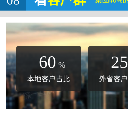
08
看
客户群
集团40%
60
25
%
本地客户占比
外省客户