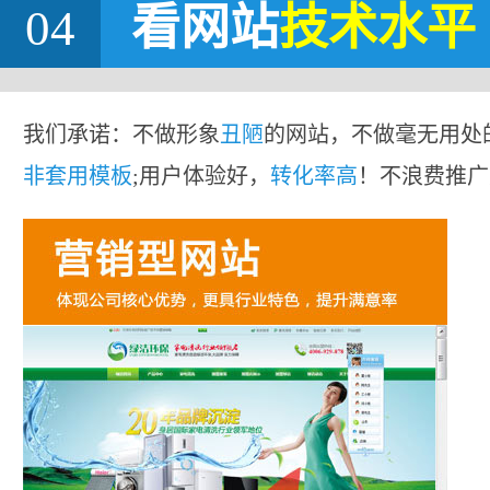
04
看网站
技术水平
我们承诺：不做形象
丑陋
的网站，不做毫无用处
非套用模板
;用户体验好，
转化率高
！不浪费推广