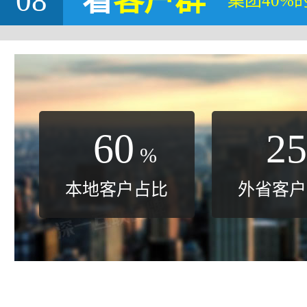
08
看
客户群
集团40%
60
25
%
本地客户占比
外省客户