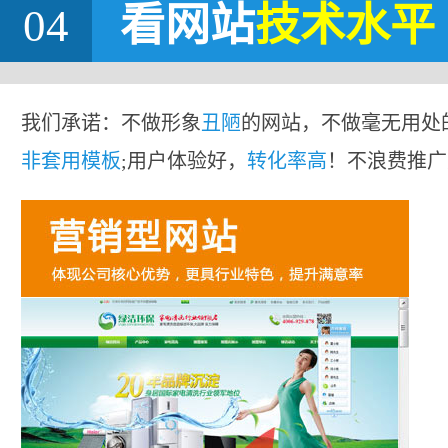
04
看网站
技术水平
我们承诺：不做形象
丑陋
的网站，不做毫无用处
非套用模板
;用户体验好，
转化率高
！不浪费推广