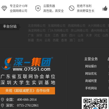
专注设计13年
云服务器
拒绝不当利
全国网络公司
高性能，高安全
崇尚野蛮生长
北京网络公司
东城网络公司
西城网络公司
大兴网络公司
丰台分站
海淀网络公司
门头沟网络公司
房山网络公司
通州网络公司
广东
深圳
北京
江西
重庆
四川
山东
天津
河北
山西
新疆
贵州
云南
西藏
香港
澳门
台湾
主营业务
网站报价
网站优化
广 东 省 互 联 网 协 会 单 位
商城阿里
深 圳 大 学 生 实 训 基 地
手机网站
央视《超级减肥王》合作伙伴
全国： 400-666-2014
深圳： 0755-27612861