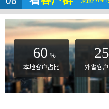
08
看
客户群
集团40%
60
25
%
本地客户占比
外省客户