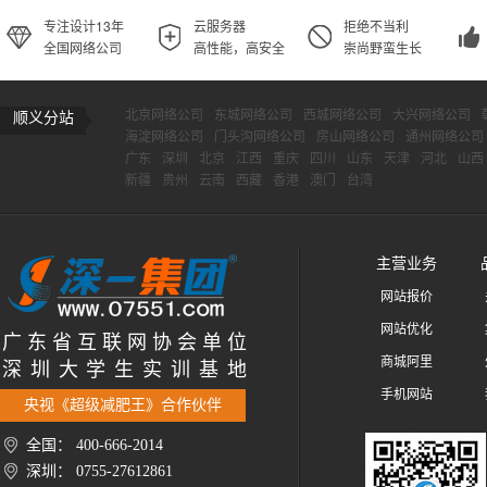
专注设计13年
云服务器
拒绝不当利
全国网络公司
高性能，高安全
崇尚野蛮生长
北京网络公司
东城网络公司
西城网络公司
大兴网络公司
顺义分站
海淀网络公司
门头沟网络公司
房山网络公司
通州网络公司
广东
深圳
北京
江西
重庆
四川
山东
天津
河北
山西
新疆
贵州
云南
西藏
香港
澳门
台湾
主营业务
网站报价
网站优化
广 东 省 互 联 网 协 会 单 位
商城阿里
深 圳 大 学 生 实 训 基 地
手机网站
央视《超级减肥王》合作伙伴
全国： 400-666-2014
深圳： 0755-27612861