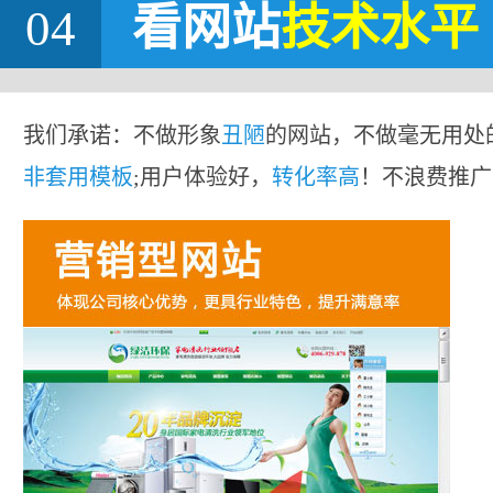
04
看网站
技术水平
我们承诺：不做形象
丑陋
的网站，不做毫无用处
非套用模板
;用户体验好，
转化率高
！不浪费推广