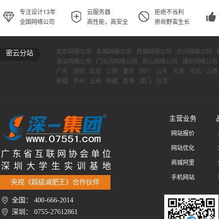
专注设计13年
云服务器
拒绝不当利
全国网络公司
高性能，高安全
崇尚野蛮生长
北京网络公司
东城网络公司
西城网络公司
大兴网络公司
密云分站
海淀网络公司
门头沟网络公司
房山网络公司
通州网络公司
广东
深圳
北京
江西
重庆
四川
山东
天津
河北
山西
新疆
贵州
云南
西藏
香港
澳门
台湾
主营业务
网站报价
网站优化
广 东 省 互 联 网 协 会 单 位
商城阿里
深 圳 大 学 生 实 训 基 地
手机网站
央视《超级减肥王》合作伙伴
全国： 400-666-2014
深圳： 0755-27612861