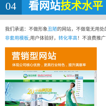
04
看网站
技术水平
我们承诺：不做形象
丑陋
的网站，不做毫无用处
非套用模板
;用户体验好，
转化率高
！不浪费推广