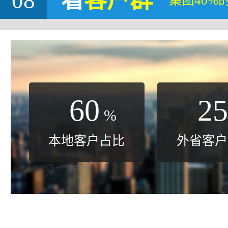
08
看
客户群
集团40%
60
25
%
本地客户占比
外省客户