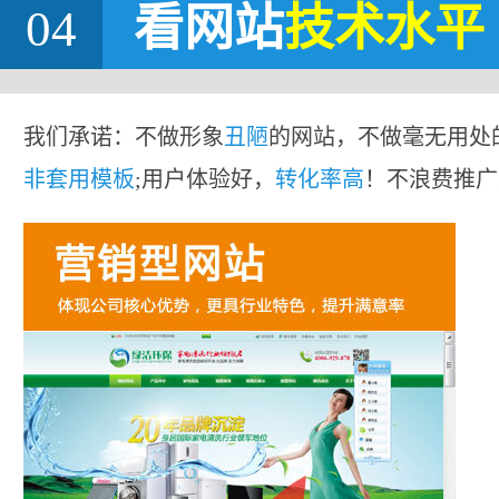
04
看网站
技术水平
我们承诺：不做形象
丑陋
的网站，不做毫无用处
非套用模板
;用户体验好，
转化率高
！不浪费推广