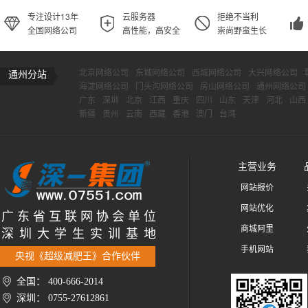
专注设计13年
云服务器
拒绝不当利
全国网络公司
高性能，高安全
崇尚野蛮生长
北京网络公司
东城网络公司
西城网络公司
大兴网络公司
通州分站
海淀网络公司
门头沟网络公司
房山网络公司
通州网络公司
广东
深圳
北京
江西
重庆
四川
山东
天津
河北
山西
新疆
贵州
云南
西藏
香港
澳门
台湾
主营业务
网站报价
网站优化
广 东 省 互 联 网 协 会 单 位
商城阿里
深 圳 大 学 生 实 训 基 地
手机网站
央视《超级减肥王》合作伙伴
全国： 400-666-2014
深圳： 0755-27612861