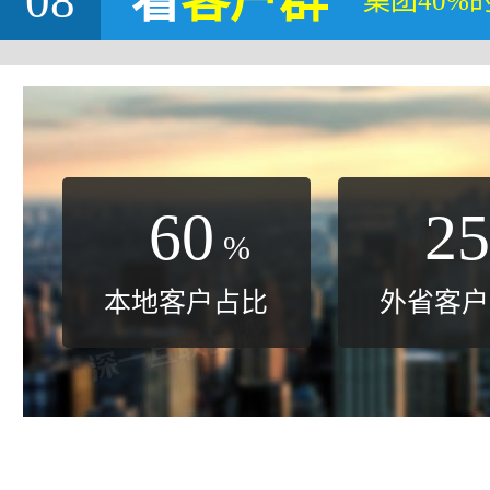
08
看
客户群
集团40%
60
25
%
本地客户占比
外省客户