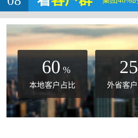
08
看
客户群
集团40%
60
25
%
本地客户占比
外省客户