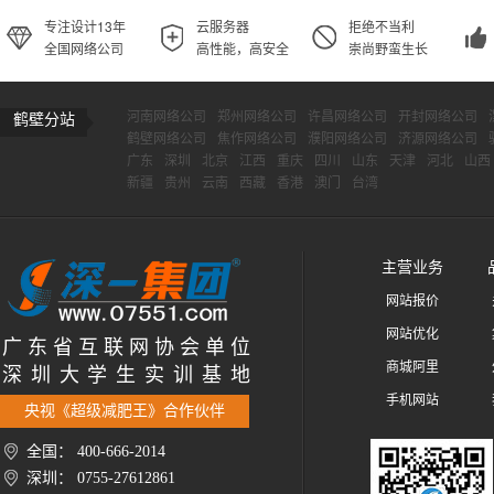
专注设计13年
云服务器
拒绝不当利
全国网络公司
高性能，高安全
崇尚野蛮生长
河南网络公司
郑州网络公司
许昌网络公司
开封网络公司
鹤壁分站
鹤壁网络公司
焦作网络公司
濮阳网络公司
济源网络公司
广东
深圳
北京
江西
重庆
四川
山东
天津
河北
山西
新疆
贵州
云南
西藏
香港
澳门
台湾
主营业务
网站报价
网站优化
广 东 省 互 联 网 协 会 单 位
商城阿里
深 圳 大 学 生 实 训 基 地
手机网站
央视《超级减肥王》合作伙伴
全国： 400-666-2014
深圳： 0755-27612861