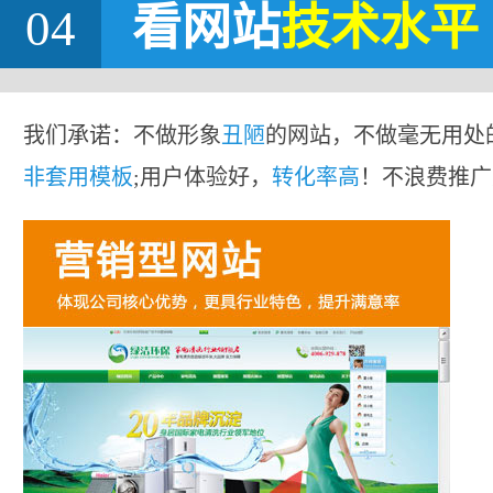
04
看网站
技术水平
我们承诺：不做形象
丑陋
的网站，不做毫无用处
非套用模板
;用户体验好，
转化率高
！不浪费推广