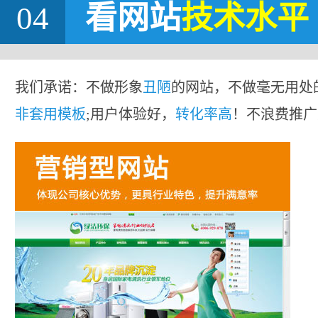
04
看网站
技术水平
我们承诺：不做形象
丑陋
的网站，不做毫无用处
非套用模板
;用户体验好，
转化率高
！不浪费推广