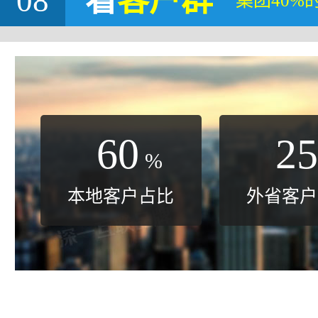
08
看
客户群
集团40%
60
25
%
本地客户占比
外省客户