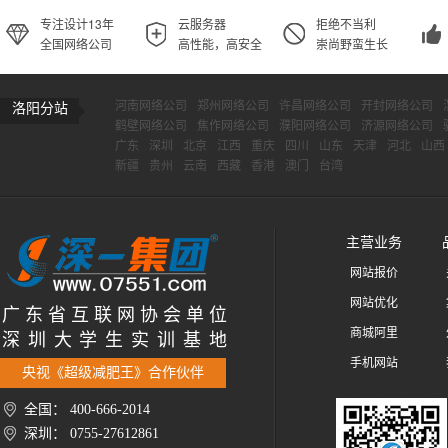
专注设计13年
云服务器
拒绝不当利
全国网络公司
高性能，高安全
崇尚野蛮生长
河南网络公司
郑州网络公司
许昌网络公司
开封网络公司
洛阳分站
鹤壁网络公司
焦作网络公司
濮阳网络公司
济源网络公司
广东
深圳
北京
江西
重庆
四川
山东
天津
河北
山西
新疆
贵州
云南
西藏
香港
澳门
台湾
主营业务
网站报价
网站优化
广 东 省 互 联 网 协 会 单 位
商城阿里
深 圳 大 学 生 实 训 基 地
手机网站
央视《超级减肥王》合作伙伴
全国： 400-666-2014
深圳： 0755-27612861