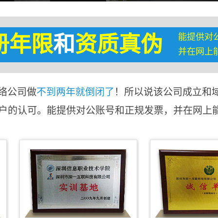
能提供对
册年限
和
资质真伪
并在网上
络公司做
不到两年就倒闭了
！所以说该公司成立和
客户的认可。能提供对公账号和正规发票，并在网上