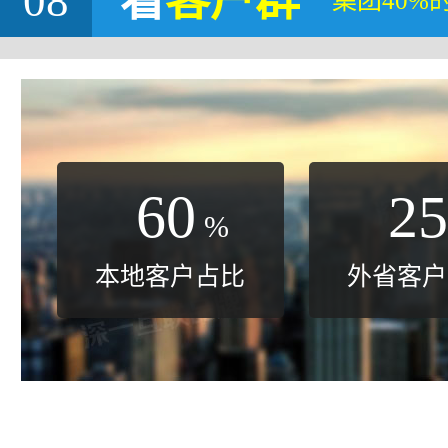
08
看
客户群
集团40%
60
25
%
本地客户占比
外省客户