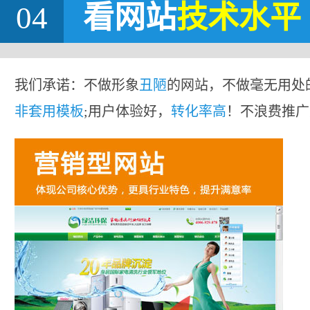
04
看网站
技术水平
我们承诺：不做形象
丑陋
的网站，不做毫无用处
非套用模板
;用户体验好，
转化率高
！不浪费推广