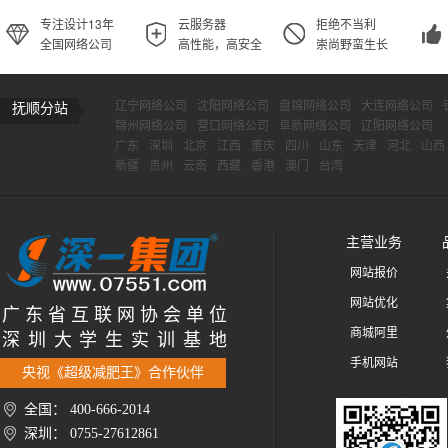
专注设计13年
云服务器
拒绝不当利
全国网络公司
高性能，高安全
崇尚野蛮生长
辽宁网络公司
沈阳网络公司
盘锦网络公司
大连网络公司
抚顺分站
锦州网络公司
营口网络公司
阜新网络公司
辽阳网络公司
广东
深圳
北京
江西
重庆
四川
山东
天津
河北
山西
新疆
贵州
云南
西藏
香港
澳门
台湾
主营业务
网站报价
网站优化
广 东 省 互 联 网 协 会 单 位
商城阿里
深 圳 大 学 生 实 训 基 地
手机网站
央视《超级减肥王》合作伙伴
全国： 400-666-2014
深圳： 0755-27612861