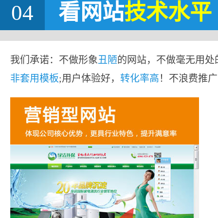
04
看网站
技术水平
我们承诺：不做形象
丑陋
的网站，不做毫无用处
非套用模板
;用户体验好，
转化率高
！不浪费推广