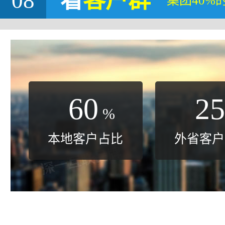
08
看
客户群
集团40%
60
25
%
本地客户占比
外省客户