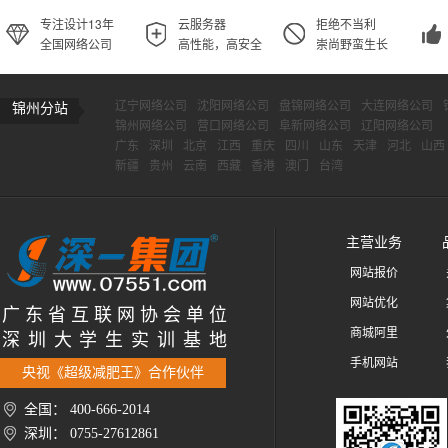
专注设计13年
云服务器
拒绝不当利
全国网络公司
高性能，高安全
崇尚野蛮生长
辽宁网络公司
沈阳网络公司
盘锦网络公司
大连网络公司
锦州分站
锦州网络公司
营口网络公司
阜新网络公司
辽阳网络公司
广东
深圳
北京
江西
重庆
四川
山东
天津
河北
山西
新疆
贵州
云南
西藏
香港
澳门
台湾
主营业务
网站报价
网站优化
广 东 省 互 联 网 协 会 单 位
商城阿里
深 圳 大 学 生 实 训 基 地
手机网站
央视《超级减肥王》合作伙伴
全国： 400-666-2014
深圳： 0755-27612861