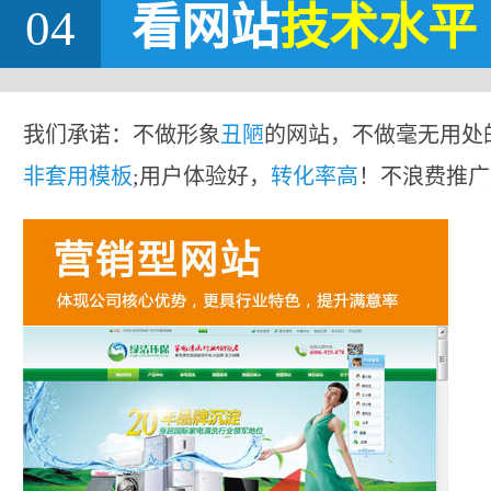
04
看网站
技术水平
我们承诺：不做形象
丑陋
的网站，不做毫无用处
非套用模板
;用户体验好，
转化率高
！不浪费推广