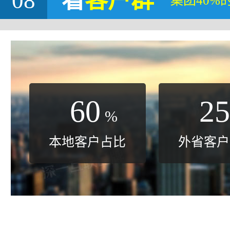
08
看
客户群
集团40%
60
25
%
本地客户占比
外省客户