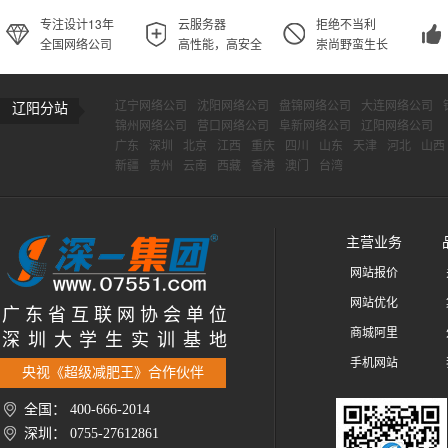
专注设计13年
云服务器
拒绝不当利
全国网络公司
高性能，高安全
崇尚野蛮生长
辽宁网络公司
沈阳网络公司
盘锦网络公司
大连网络公司
辽阳分站
锦州网络公司
营口网络公司
阜新网络公司
辽阳网络公司
广东
深圳
北京
江西
重庆
四川
山东
天津
河北
山西
新疆
贵州
云南
西藏
香港
澳门
台湾
主营业务
网站报价
网站优化
广 东 省 互 联 网 协 会 单 位
商城阿里
深 圳 大 学 生 实 训 基 地
手机网站
央视《超级减肥王》合作伙伴
全国： 400-666-2014
深圳： 0755-27612861