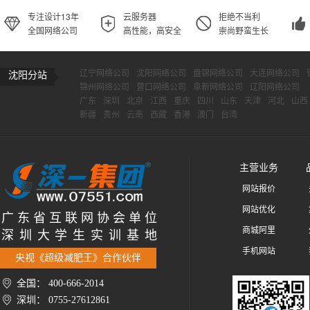
专注设计13年
云服务器
拒绝不当利
全国网络公司
高性能，高安全
崇尚野蛮生长
辽宁网络公司
沈阳网络公司
盘锦网络公司
大连网络公司
沈阳分站
锦州网络公司
营口网络公司
阜新网络公司
辽阳网络公司
广东
深圳
北京
江西
重庆
四川
山东
天津
河北
山西
新疆
贵州
云南
西藏
香港
澳门
台湾
主营业务
网站报价
网站优化
广 东 省 互 联 网 协 会 单 位
商城阿里
深 圳 大 学 生 实 训 基 地
手机网站
央视《超级减肥王》合作伙伴
全国： 400-666-2014
深圳： 0755-27612861