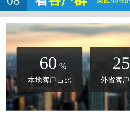
08
看
客户群
集团40%
60
25
%
本地客户占比
外省客户