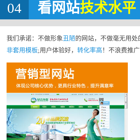
04
看网站
技术水平
我们承诺：不做形象
丑陋
的网站，不做毫无用处
非套用模板
;用户体验好，
转化率高
！不浪费推广