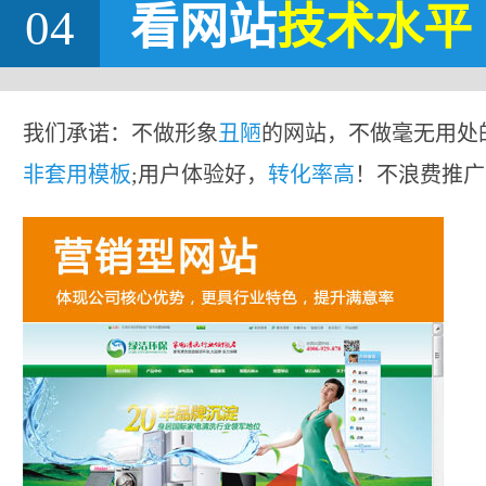
04
看网站
技术水平
我们承诺：不做形象
丑陋
的网站，不做毫无用处
非套用模板
;用户体验好，
转化率高
！不浪费推广