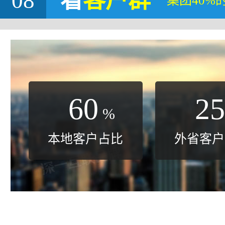
08
看
客户群
集团40%
60
25
%
本地客户占比
外省客户