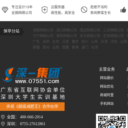
专注设计13年
云服务器
拒绝不当利
全国网络公司
高性能，高安全
崇尚野蛮生长
海南网络公司
海口网络公司
澄迈网络公司
三亚网络公司
保亭分站
万宁网络公司
保亭网络公司
东方网络公司
定安网络公司
广东
深圳
北京
江西
重庆
四川
山东
天津
河北
山西
新疆
贵州
云南
西藏
香港
澳门
台湾
主营业务
网站报价
网站优化
广 东 省 互 联 网 协 会 单 位
商城阿里
深 圳 大 学 生 实 训 基 地
手机网站
央视《超级减肥王》合作伙伴
全国： 400-666-2014
深圳： 0755-27612861