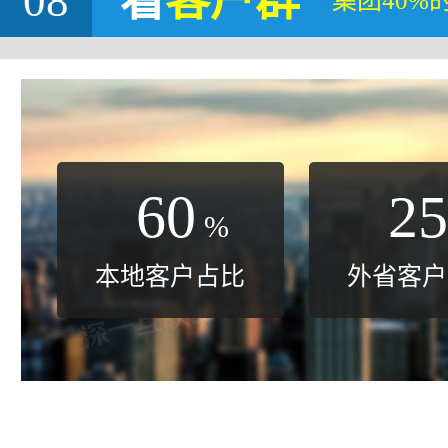
08
看
客户群
集团40%
60
25
%
本地客户占比
外省客户