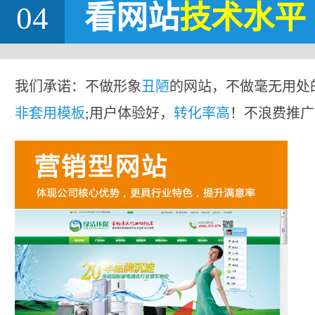
04
看网站
技术水平
我们承诺：不做形象
丑陋
的网站，不做毫无用处
非套用模板
;用户体验好，
转化率高
！不浪费推广