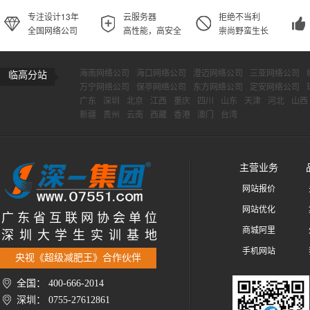
专注设计13年
云服务器
拒绝不当利
全国网络公司
高性能，高安全
崇尚野蛮生长
海南网络公司
海口网络公司
澄迈网络公司
三亚网络公司
临高分站
万宁网络公司
保亭网络公司
东方网络公司
定安网络公司
广东
深圳
北京
江西
重庆
四川
山东
天津
河北
山西
新疆
贵州
云南
西藏
香港
澳门
台湾
主营业务
网站报价
网站优化
广 东 省 互 联 网 协 会 单 位
商城阿里
深 圳 大 学 生 实 训 基 地
手机网站
央视《超级减肥王》合作伙伴
全国： 400-666-2014
深圳： 0755-27612861