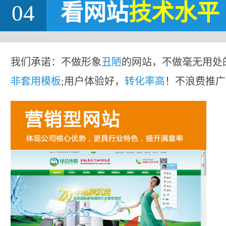
04
看网站
技术水平
我们承诺：不做形象
丑陋
的网站，不做毫无用处
非套用模板
;用户体验好，
转化率高
！不浪费推广