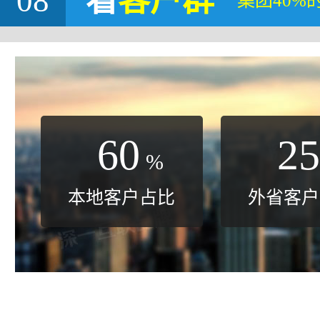
08
看
客户群
集团40%
60
25
%
本地客户占比
外省客户