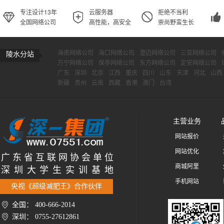
专注设计13年
云服务器
拒绝不当利
全国网络公司
高性能，高安全
崇尚野蛮生长
海南网络公司
海口网络公司
澄迈网络公司
三亚网络公司
陵水分站
万宁网络公司
保亭网络公司
东方网络公司
定安网络公司
广东
深圳
北京
江西
重庆
四川
山东
天津
河北
山西
新疆
贵州
云南
西藏
香港
澳门
台湾
主营业务
网站报价
网站优化
广 东 省 互 联 网 协 会 单 位
商城阿里
深 圳 大 学 生 实 训 基 地
手机网站
央视《超级减肥王》合作伙伴
全国： 400-666-2014
深圳： 0755-27612861