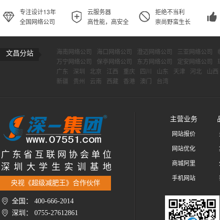
专注设计13年
云服务器
拒绝不当利
全国网络公司
高性能，高安全
崇尚野蛮生长
海南网络公司
海口网络公司
澄迈网络公司
三亚网络公司
文昌分站
万宁网络公司
保亭网络公司
东方网络公司
定安网络公司
广东
深圳
北京
江西
重庆
四川
山东
天津
河北
山西
新疆
贵州
云南
西藏
香港
澳门
台湾
主营业务
网站报价
网站优化
广 东 省 互 联 网 协 会 单 位
商城阿里
深 圳 大 学 生 实 训 基 地
手机网站
央视《超级减肥王》合作伙伴
全国： 400-666-2014
深圳： 0755-27612861