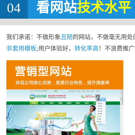
04
看网站
技术水平
我们承诺：不做形象
丑陋
的网站，不做毫无用处
非套用模板
;用户体验好，
转化率高
！不浪费推广