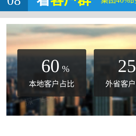
08
看
客户群
集团40%
60
25
%
本地客户占比
外省客户