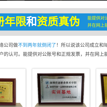
能提供对
册年限
和
资质真伪
并在网上
络公司做
不到两年就倒闭了
！所以说该公司成立和
客户的认可。能提供对公账号和正规发票，并在网上