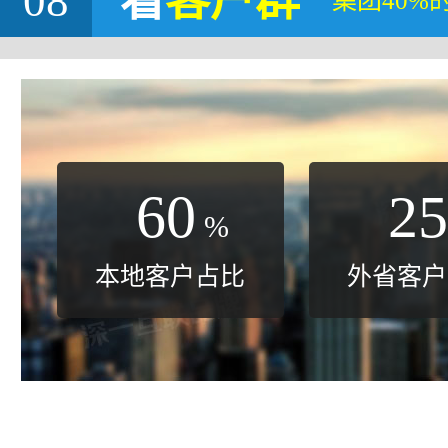
08
看
客户群
集团40%
60
25
%
本地客户占比
外省客户