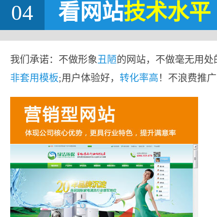
04
看网站
技术水平
我们承诺：不做形象
丑陋
的网站，不做毫无用处
非套用模板
;用户体验好，
转化率高
！不浪费推广