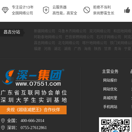
专注设计13年
云服务器
拒绝不当利
全国网络公司
高性能，高安全
崇尚野蛮生长
新疆网络公司
乌鲁木齐网络公司
双河网络公司
和田地网络
昌吉分站
阿勒泰地网络公司
巴音郭楞网络公司
石河子网络公司
阿克
昌吉网络公司
北屯网络公司
喀什地网络公司
铁门关网络公
福建
河南
湖北
湖南
广西
海南
陕西
甘肃
青海
宁夏
主营业务
网站报价
网站优化
广 东 省 互 联 网 协 会 单 位
商城阿里
深 圳 大 学 生 实 训 基 地
手机网站
央视《超级减肥王》合作伙伴
全国： 400-666-2014
深圳： 0755-27612861