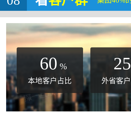
08
看
客户群
集团40%
60
25
%
本地客户占比
外省客户