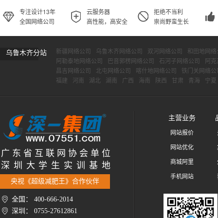
专注设计13年
云服务器
拒绝不当利
全国网络公司
高性能，高安全
崇尚野蛮生长
新疆网络公司
乌鲁木齐网络公司
双河网络公司
和田地网络
乌鲁木齐分站
阿勒泰地网络公司
巴音郭楞网络公司
石河子网络公司
阿克
昌吉网络公司
北屯网络公司
喀什地网络公司
铁门关网络公
福建
河南
湖北
湖南
广西
海南
陕西
甘肃
青海
宁夏
主营业务
网站报价
网站优化
广 东 省 互 联 网 协 会 单 位
商城阿里
深 圳 大 学 生 实 训 基 地
手机网站
央视《超级减肥王》合作伙伴
全国： 400-666-2014
深圳： 0755-27612861