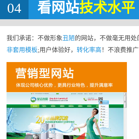
04
看网站
技术水平
我们承诺：不做形象
丑陋
的网站，不做毫无用处
非套用模板
;用户体验好，
转化率高
！不浪费推广