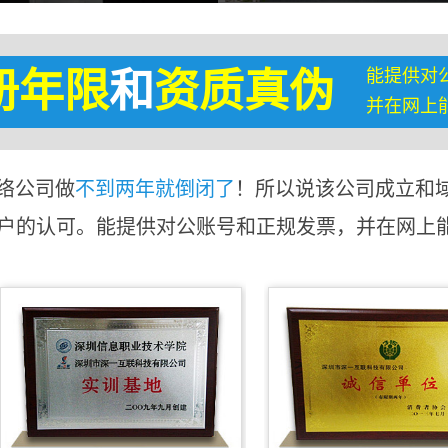
能提供对
册年限
和
资质真伪
并在网上
络公司做
不到两年就倒闭了
！所以说该公司成立和
客户的认可。能提供对公账号和正规发票，并在网上