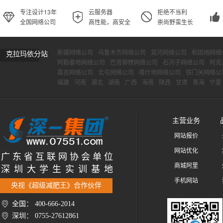
专注设计13年
云服务器
拒绝不当利
全国网络公司
高性能，高安全
崇尚野蛮生长
新疆网络公司
乌鲁木齐网络公司
双河网络公司
和田地网络
克拉玛依分站
阿勒泰地网络公司
巴音郭楞网络公司
石河子网络公司
阿克
昌吉网络公司
北屯网络公司
喀什地网络公司
铁门关网络公
福建
河南
湖北
湖南
广西
海南
陕西
甘肃
青海
宁夏
主营业务
网站报价
网站优化
广 东 省 互 联 网 协 会 单 位
商城阿里
深 圳 大 学 生 实 训 基 地
手机网站
央视《超级减肥王》合作伙伴
全国： 400-666-2014
深圳： 0755-27612861