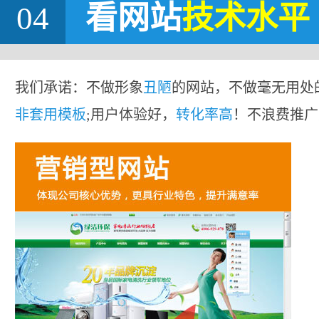
04
看网站
技术水平
我们承诺：不做形象
丑陋
的网站，不做毫无用处
非套用模板
;用户体验好，
转化率高
！不浪费推广