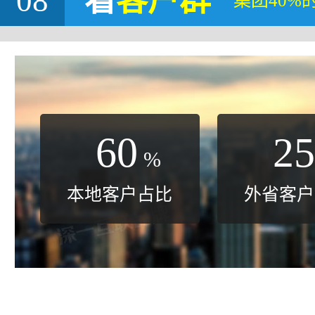
08
看
客户群
集团40%
60
25
%
本地客户占比
外省客户