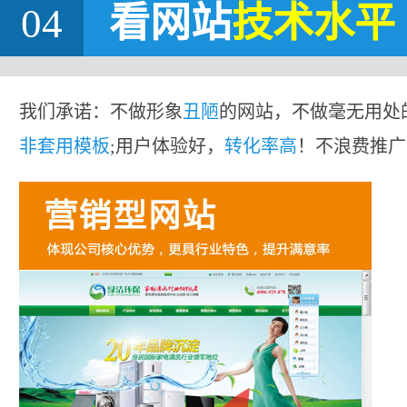
04
看网站
技术水平
我们承诺：不做形象
丑陋
的网站，不做毫无用处
非套用模板
;用户体验好，
转化率高
！不浪费推广