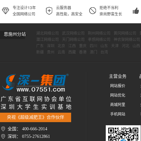
专注设计13年
云服务器
拒绝不当利
全国网络公司
高性能，高安全
崇尚野蛮生长
湖北网络公司
武汉网络公司
荆州网络公司
黄冈网络公司
恩施州分站
潜江网络公司
天门网络公司
孝感网络公司
神农架网络公司
广东
深圳
北京
江西
重庆
四川
山东
天津
河北
山西
新疆
贵州
云南
西藏
香港
澳门
台湾
主营业务
网站报价
网站优化
广 东 省 互 联 网 协 会 单 位
商城阿里
深 圳 大 学 生 实 训 基 地
手机网站
央视《超级减肥王》合作伙伴
全国： 400-666-2014
深圳： 0755-27612861