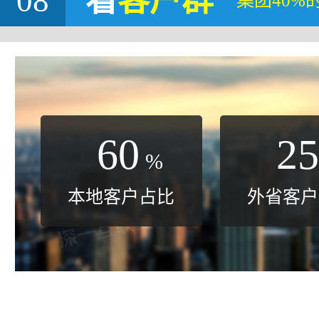
08
看
客户群
集团40%
60
25
%
本地客户占比
外省客户