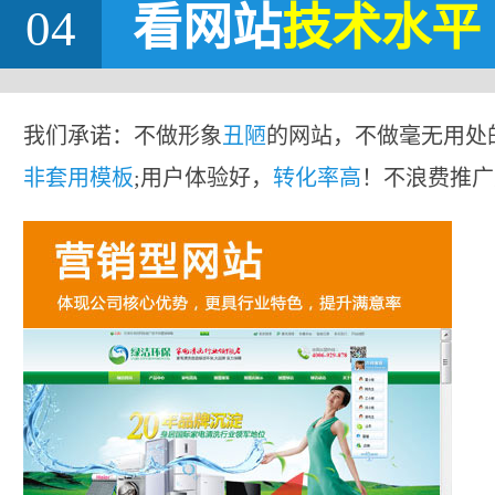
04
看网站
技术水平
我们承诺：不做形象
丑陋
的网站，不做毫无用处
非套用模板
;用户体验好，
转化率高
！不浪费推广