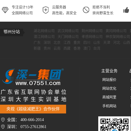
专注设计13年
云服务器
拒绝不当利
全国网络公司
高性能，高安全
崇尚野蛮生长
湖北网络公司
武汉网络公司
荆州网络公司
黄冈网络公司
鄂州分站
潜江网络公司
天门网络公司
孝感网络公司
神农架网络公司
广东
深圳
北京
江西
重庆
四川
山东
天津
河北
山西
新疆
贵州
云南
西藏
香港
澳门
台湾
主营业务
网站报价
网站优化
广 东 省 互 联 网 协 会 单 位
商城阿里
深 圳 大 学 生 实 训 基 地
手机网站
央视《超级减肥王》合作伙伴
全国： 400-666-2014
深圳： 0755-27612861