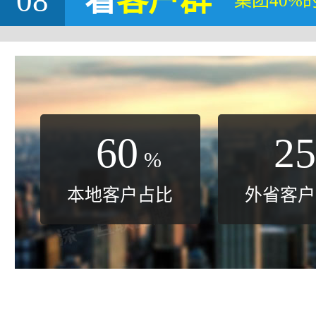
08
看
客户群
集团40%
60
25
%
本地客户占比
外省客户