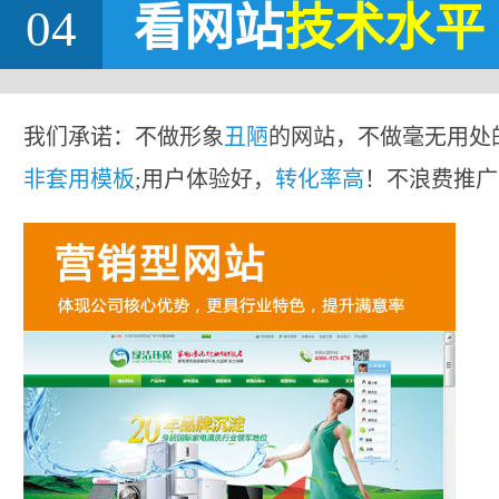
04
看网站
技术水平
我们承诺：不做形象
丑陋
的网站，不做毫无用处
非套用模板
;用户体验好，
转化率高
！不浪费推广