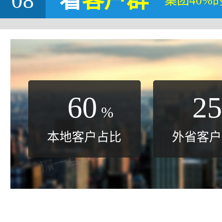
08
看
客户群
集团40%
60
25
%
本地客户占比
外省客户