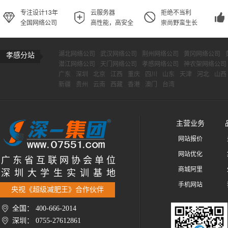
专注设计13年
云服务器
拒绝不当利
全国网络公司
高性能，高安全
崇尚野蛮生长
湖北网络公司
武汉网络公司
荆州网络公司
黄冈网络公司
孝感分站
潜江网络公司
天门网络公司
孝感网络公司
神农架网络公司
广东
深圳
北京
江西
重庆
四川
山东
天津
河北
山西
新疆
贵州
云南
西藏
香港
澳门
台湾
主营业务
网站报价
网站优化
广 东 省 互 联 网 协 会 单 位
商城阿里
深 圳 大 学 生 实 训 基 地
手机网站
央视《超级减肥王》合作伙伴
全国： 400-666-2014
深圳： 0755-27612861