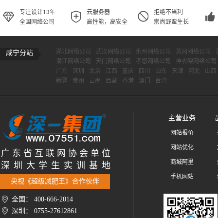
专注设计13年
云服务器
拒绝不当利
全国网络公司
高性能，高安全
崇尚野蛮生长
湖北网络公司
武汉网络公司
荆州网络公司
黄冈网络公司
咸宁分站
潜江网络公司
天门网络公司
孝感网络公司
神农架网络公司
广东
深圳
北京
江西
重庆
四川
山东
天津
河北
山西
新疆
贵州
云南
西藏
香港
澳门
台湾
主营业务
网站报价
网站优化
广 东 省 互 联 网 协 会 单 位
商城阿里
深 圳 大 学 生 实 训 基 地
手机网站
央视《超级减肥王》合作伙伴
全国： 400-666-2014
深圳： 0755-27612861