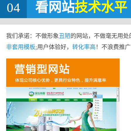
04
看网站
技术水平
我们承诺：不做形象
丑陋
的网站，不做毫无用处
非套用模板
;用户体验好，
转化率高
！不浪费推广