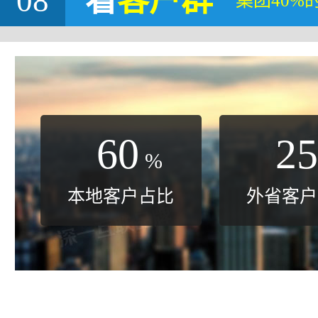
08
看
客户群
集团40%
60
25
%
本地客户占比
外省客户