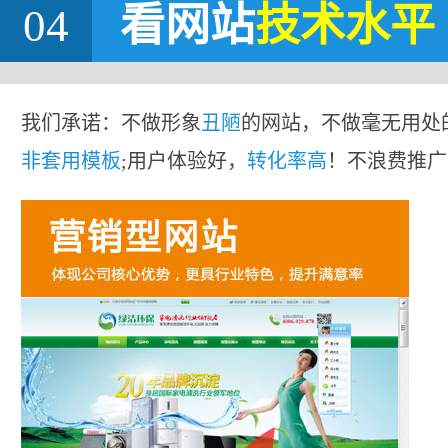
04
看网站
技术水平
我们承诺：不做形象
丑陋
的网站，不做毫无用处
非套用模板
;用户体验好，
转化率高
！不浪费推广