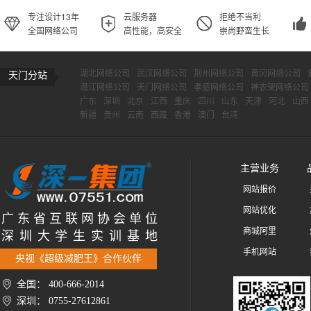
专注设计13年
云服务器
拒绝不当利
全国网络公司
高性能，高安全
崇尚野蛮生长
湖北网络公司
武汉网络公司
荆州网络公司
黄冈网络公司
天门分站
潜江网络公司
天门网络公司
孝感网络公司
神农架网络公司
广东
深圳
北京
江西
重庆
四川
山东
天津
河北
山西
新疆
贵州
云南
西藏
香港
澳门
台湾
主营业务
网站报价
网站优化
广 东 省 互 联 网 协 会 单 位
商城阿里
深 圳 大 学 生 实 训 基 地
手机网站
央视《超级减肥王》合作伙伴
全国： 400-666-2014
深圳： 0755-27612861