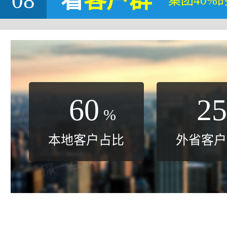
08
看
客户群
集团40%
60
25
%
本地客户占比
外省客户