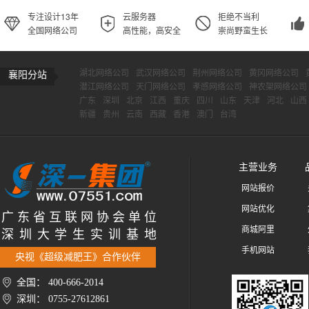
专注设计13年
云服务器
拒绝不当利
全国网络公司
高性能，高安全
崇尚野蛮生长
湖北网络公司
武汉网络公司
荆州网络公司
黄冈网络公司
襄阳分站
潜江网络公司
天门网络公司
孝感网络公司
神农架网络公司
广东
深圳
北京
江西
重庆
四川
山东
天津
河北
山西
新疆
贵州
云南
西藏
香港
澳门
台湾
主营业务
网站报价
网站优化
广 东 省 互 联 网 协 会 单 位
商城阿里
深 圳 大 学 生 实 训 基 地
手机网站
央视《超级减肥王》合作伙伴
全国： 400-666-2014
深圳： 0755-27612861