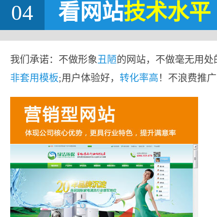
04
看网站
技术水平
我们承诺：不做形象
丑陋
的网站，不做毫无用处
非套用模板
;用户体验好，
转化率高
！不浪费推广