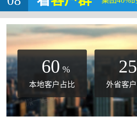
08
看
客户群
集团40%
60
25
%
本地客户占比
外省客户